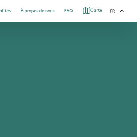
Carte
alités
À propos de nous
FAQ
FR