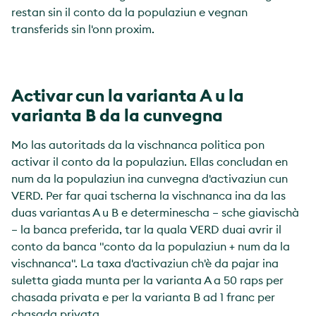
restan sin il conto da la populaziun e vegnan
transferids sin l'onn proxim.
Activar cun la varianta A u la
varianta B da la cunvegna
Mo las autoritads da la vischnanca politica pon
activar il conto da la populaziun. Ellas concludan en
num da la populaziun ina cunvegna d'activaziun cun
VERD. Per far quai tscherna la vischnanca ina da las
duas variantas A u B e determinescha – sche giavischà
– la banca preferida, tar la quala VERD duai avrir il
conto da banca "conto da la populaziun + num da la
vischnanca". La taxa d'activaziun ch'è da pajar ina
suletta giada munta per la varianta A a 50 raps per
chasada privata e per la varianta B ad 1 franc per
chasada privata.