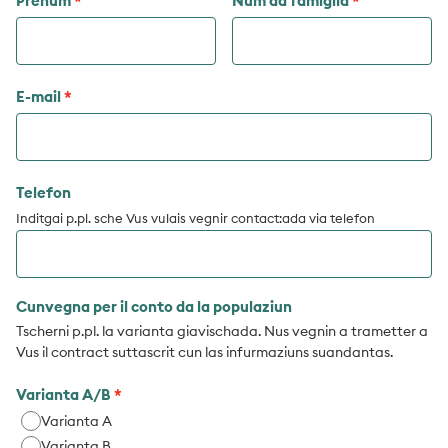
Prenum
Num da famiglia
E-mail
Telefon
Inditgai p.pl. sche Vus vulais vegnir contact:ada via telefon
Cunvegna per il conto da la populaziun
Tscherni p.pl. la varianta giavischada. Nus vegnin a trametter a
Vus il contract suttascrit cun las infurmaziuns suandantas.
Varianta A/B
Varianta A
Varianta B