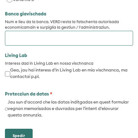
Banca giavischada
Num e lieu da la banca. VERD resta la fatschenta autorisada
economicamain e surpiglia la gestiun / l'administraziun.
Living Lab
Interess dad in Living Lab en nossa vischnanca
Gea, jau hai interess d'in Living Lab en mia vischnanca, ma
contactai p.pl.
Protecziun da datas
Jau sun d'accord che las datas inditgadas en quest formular
vegnan memorisadas e duvradas per l'intent d'elavurar
questa annunzia.
Spedir