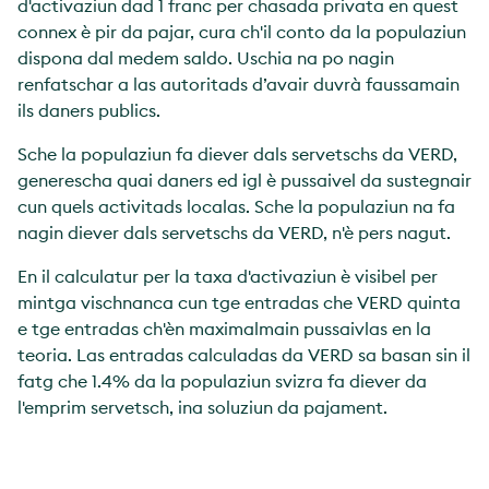
d'activaziun dad 1 franc per chasada privata en quest
connex è pir da pajar, cura ch'il conto da la populaziun
dispona dal medem saldo. Uschia na po nagin
renfatschar a las autoritads d’avair duvrà faussamain
ils daners publics.
Sche la populaziun fa diever dals servetschs da VERD,
generescha quai daners ed igl è pussaivel da sustegnair
cun quels activitads localas. Sche la populaziun na fa
nagin diever dals servetschs da VERD, n'è pers nagut.
En il calculatur per la taxa d'activaziun è visibel per
mintga vischnanca cun tge entradas che VERD quinta
e tge entradas ch'èn maximalmain pussaivlas en la
teoria. Las entradas calculadas da VERD sa basan sin il
fatg che 1.4% da la populaziun svizra fa diever da
l'emprim servetsch, ina soluziun da pajament.