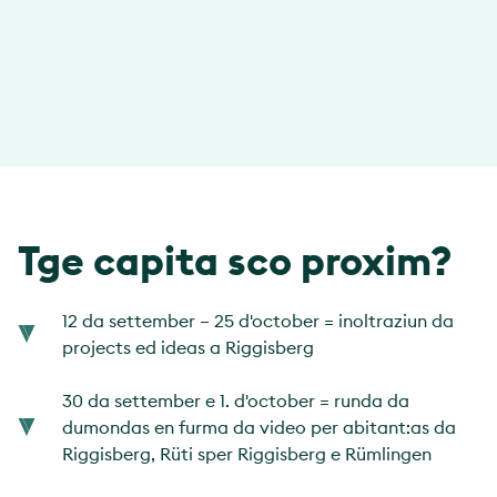
beneventà uffizialmain participant:as
Tge capita sco proxim?
12 da settember – 25 d'october = inoltraziun da
projects ed ideas a Riggisberg
30 da settember e 1. d'october = runda da
dumondas en furma da video per abitant:as da
Riggisberg, Rüti sper Riggisberg e Rümlingen