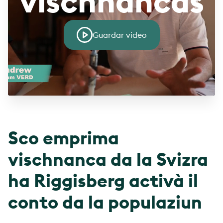
vischnancas
Guardar video
Sco emprima
vischnanca da la Svizra
ha Riggisberg activà il
conto da la populaziun