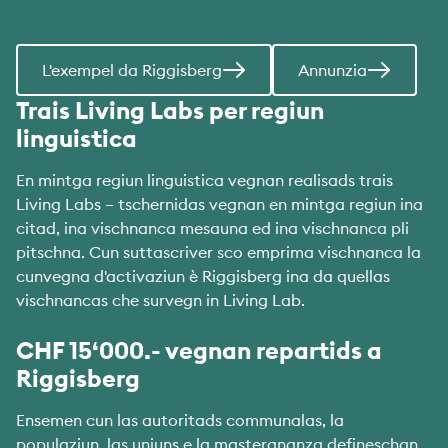
L'exempel da Riggisberg
Annunzia
Trais Living Labs per regiun
linguistica
En mintga regiun linguistica vegnan realisads trais
Living Labs – tschernidas vegnan en mintga regiun ina
citad, ina vischnanca mesauna ed ina vischnanca pli
pitschna. Cun suttascriver sco emprima vischnanca la
cunvegna d'activaziun è Riggisberg ina da quellas
vischnancas che survegn in Living Lab.
CHF 15‘000.- vegnan repartids a
Riggisberg
Ensemen cun las autoritads communalas, la
populaziun, las uniuns e la mastergnanza defineschan