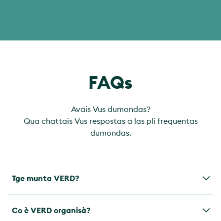
FAQs
Avais Vus dumondas?
Qua chattais Vus respostas a las pli frequentas
dumondas.
Tge munta VERD?
VERD è rumantsch e verd è la colur da la speranza.
Co è VERD organisà?