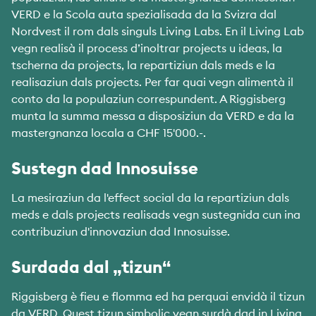
VERD e la Scola auta spezialisada da la Svizra dal
Nordvest il rom dals singuls Living Labs. En il Living Lab
vegn realisà il process d’inoltrar projects u ideas, la
tscherna da projects, la repartiziun dals meds e la
realisaziun dals projects. Per far quai vegn alimentà il
conto da la populaziun correspundent. A Riggisberg
munta la summa messa a disposiziun da VERD e da la
mastergnanza locala a CHF 15'000.-.
Sustegn dad Innosuisse
La mesiraziun da l'effect social da la repartiziun dals
meds e dals projects realisads vegn sustegnida cun ina
contribuziun d'innovaziun dad Innosuisse.
Surdada dal „tizun“
Riggisberg è fieu e flomma ed ha perquai envidà il tizun
da VERD. Quest tizun simbolic vegn surdà dad in Living