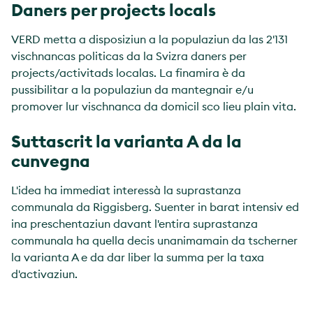
Daners per projects locals
VERD metta a disposiziun a la populaziun da las 2'131
vischnancas politicas da la Svizra daners per
projects/activitads localas. La finamira è da
pussibilitar a la populaziun da mantegnair e/u
promover lur vischnanca da domicil sco lieu plain vita.
Suttascrit la varianta A da la
cunvegna
L'idea ha immediat interessà la suprastanza
communala da Riggisberg. Suenter in barat intensiv ed
ina preschentaziun davant l'entira suprastanza
communala ha quella decis unanimamain da tscherner
la varianta A e da dar liber la summa per la taxa
d'activaziun.