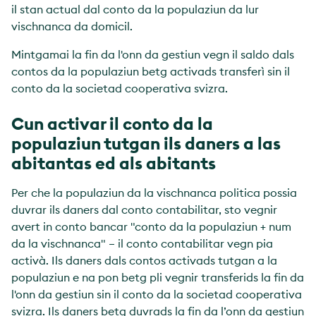
il stan actual dal conto da la populaziun da lur
vischnanca da domicil.
Mintgamai la fin da l'onn da gestiun vegn il saldo dals
contos da la populaziun betg activads transferì sin il
conto da la societad cooperativa svizra.
Cun activar il conto da la
populaziun tutgan ils daners a las
abitantas ed als abitants
Per che la populaziun da la vischnanca politica possia
duvrar ils daners dal conto contabilitar, sto vegnir
avert in conto bancar "conto da la populaziun + num
da la vischnanca" – il conto contabilitar vegn pia
activà. Ils daners dals contos activads tutgan a la
populaziun e na pon betg pli vegnir transferids la fin da
l'onn da gestiun sin il conto da la societad cooperativa
svizra. Ils daners betg duvrads la fin da l’onn da gestiun