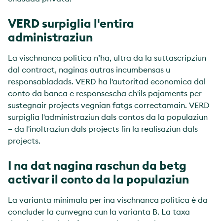
VERD surpiglia l'entira
administraziun
La vischnanca politica n’ha, ultra da la suttascripziun
dal contract, naginas autras incumbensas u
responsabladads. VERD ha l'autoritad economica dal
conto da banca e responsescha ch'ils pajaments per
sustegnair projects vegnian fatgs correctamain. VERD
surpiglia l'administraziun dals contos da la populaziun
– da l'inoltraziun dals projects fin la realisaziun dals
projects.
I na dat nagina raschun da betg
activar il conto da la populaziun
La varianta minimala per ina vischnanca politica è da
concluder la cunvegna cun la varianta B. La taxa