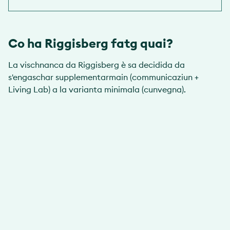
Co ha Riggisberg fatg quai?
La vischnanca da Riggisberg è sa decidida da
s'engaschar supplementarmain (communicaziun +
Living Lab) a la varianta minimala (cunvegna).
discutà internamain il manual da VERD la
cunvegna
discutà la rolla /l'engaschament da la
vischnanca