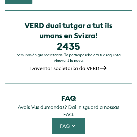
VERD duai tutgar a tut ils
umans en Svizra!
2549
persunas èn gia societarias. Ta participescha era ti e raquinta
vinavant la nova.
Daventar societari:a da VERD
FAQ
Avais Vus dumondas? Dai in sguard a nossas
FAQ.
FAQ