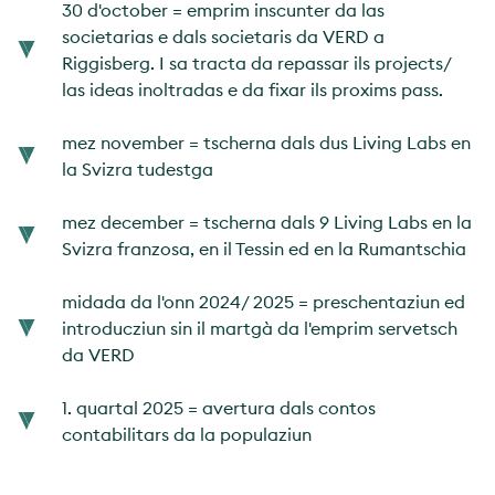
30 d'october = emprim inscunter da las
societarias e dals societaris da VERD a
Riggisberg. I sa tracta da repassar ils projects/
las ideas inoltradas e da fixar ils proxims pass.
mez november = tscherna dals dus Living Labs en
la Svizra tudestga
mez december = tscherna dals 9 Living Labs en la
Svizra franzosa, en il Tessin ed en la Rumantschia
midada da l'onn 2024/ 2025 = preschentaziun ed
introducziun sin il martgà da l'emprim servetsch
da VERD
1. quartal 2025 = avertura dals contos
contabilitars da la populaziun